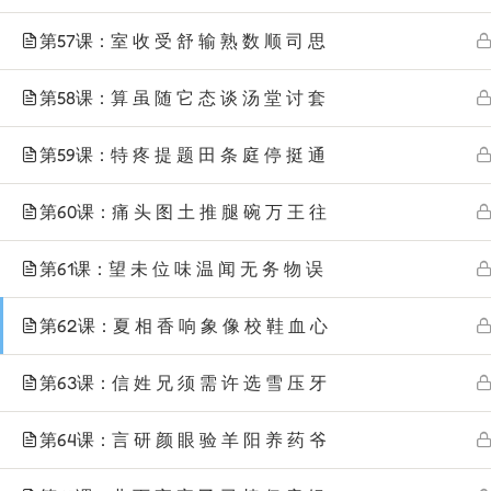
第57课：室 收 受 舒 输 熟 数 顺 司 思
第58课：算 虽 随 它 态 谈 汤 堂 讨 套
第59课：特 疼 提 题 田 条 庭 停 挺 通
第60课：痛 头 图 土 推 腿 碗 万 王 往
第61课：望 未 位 味 温 闻 无 务 物 误
第62课：夏 相 香 响 象 像 校 鞋 血 心
第63课：信 姓 兄 须 需 许 选 雪 压 牙
第64课：言 研 颜 眼 验 羊 阳 养 药 爷