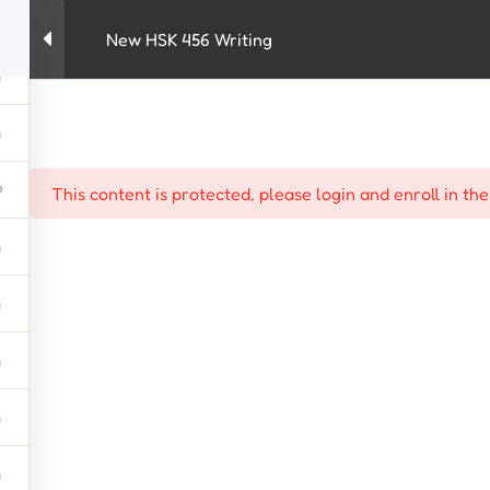
New HSK 456 Writing
kursus
HSK
New HSK 3.0
penerjemah
This content is protected, please
login
and
enroll
in the