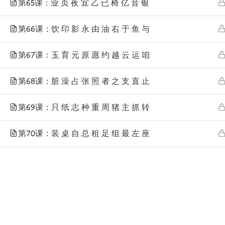
第65课：业 页 夜 宜 乙 已 椅 亿 音 银
第66课：饮 印 影 永 由 油 右 于 鱼 与
第67课：玉 育 元 原 愿 约 越 云 运 咱
第68课：脏 澡 占 张 照 者 之 支 直 止
第69课：只 纸 志 种 重 周 猪 主 抓 转
第70课：装 桌 自 总 租 足 组 最 左 座
Telp
: (024) 3510643
WhatsApp
:
0821 1345 8877
Jl. Permata Kenanga G-108 Semarang
Lihat lokasi Pandarin di Google Map »
Cop