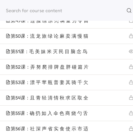
第48课：劳 乐 离 礼 李 理 力 利 例 俩
materi
第49课：连 脸 练 凉 亮 辆 量 另 令 留
第50课：流 龙 旅 绿 论 麻 卖 满 慢 猫
第51课：毛 美 妹 米 灭 民 目 脑 念 鸟
第52课：弄 努 爬 排 牌 盘 胖 碰 篇 片
第53课：漂 平 苹 瓶 普 妻 其 骑 千 欠
第54课：且 青 轻 清 情 秋 求 区 取 全
第55课：确 扔 如 入 伞 色 商 烧 勺 舌
第56课：社 深 声 省 实 食 使 示 市 适