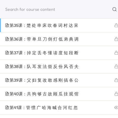
materi
第34课：查 产 厂 超 晨 称 成 城 虫 除
第35课：楚 处 串 床 吹 春 词 村 达 呆
第36课：带 单 旦 刀 倒 灯 低 弟 典 调
第37课：掉 定 丢 冬 懂 读 度 短 段 断
第38课：队 耳 发 法 烦 反 份 风 否 夫
第39课：父 妇 复 改 敢 感 刚 搞 各 公
第40课：共 狗 够 古 故 顾 瓜 挂 观 馆
第41课：管 惯 广 哈 海 喊 合 河 红 忽