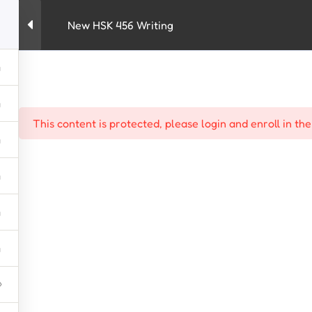
New HSK 456 Writing
kursus
HSK
New HSK 3.0
penerjemah
This content is protected, please
login
and
enroll
in the