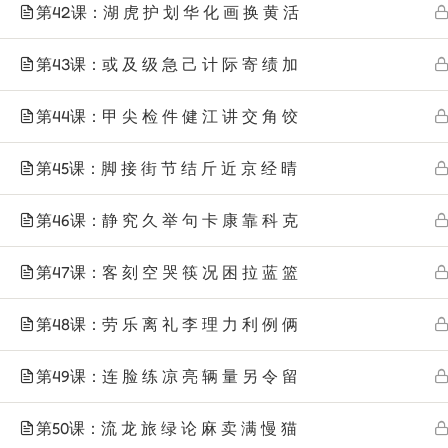
第42课：湖 虎 护 划 华 化 画 换 黄 活
第43课：或 及 级 急 己 计 际 寄 绩 加
第44课：甲 尖 检 件 健 江 讲 交 角 饺
第45课：脚 接 街 节 结 斤 近 京 经 晴
第46课：静 究 久 举 句 卡 康 靠 科 克
第47课：客 刻 空 哭 筷 况 困 拉 蓝 篮
第48课：劳 乐 离 礼 李 理 力 利 例 俩
第49课：连 脸 练 凉 亮 辆 量 另 令 留
第50课：流 龙 旅 绿 论 麻 卖 满 慢 猫