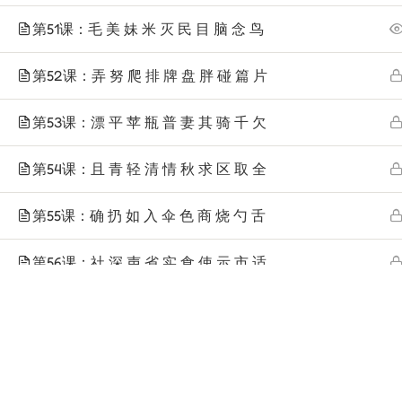
第51课：毛 美 妹 米 灭 民 目 脑 念 鸟
第52课：弄 努 爬 排 牌 盘 胖 碰 篇 片
第53课：漂 平 苹 瓶 普 妻 其 骑 千 欠
第54课：且 青 轻 清 情 秋 求 区 取 全
第55课：确 扔 如 入 伞 色 商 烧 勺 舌
Telp
: (024) 3510643
第56课：社 深 声 省 实 食 使 示 市 适
WhatsApp
:
0821 1345 8877
Jl. Permata Kenanga G-108 Semarang
第57课：室 收 受 舒 输 熟 数 顺 司 思
Lihat lokasi Pandarin di Google Map »
第58课：算 虽 随 它 态 谈 汤 堂 讨 套
Cop