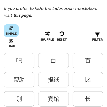
If you prefer to hide the Indonesian translation,
visit
this page
.
SIMPLE
FILTER
SHUFFLE
RESET
TRAD
吧
白
百
帮助
报纸
比
别
宾馆
长