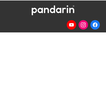
Telp
: (024) 3510643
WhatsApp
:
0821 1345 8877
Jl. Permata Kenanga G-108 Semarang
Lihat lokasi Pandarin di Google Map »
Pilihan Materi
Pilihan Kelas
Percakapan
Kelas Privat
Bisnis
Kelas Grup
Ujian HSK