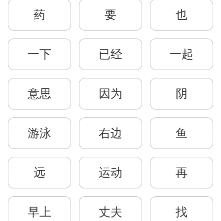
药
要
也
一下
已经
一起
意思
因为
阴
游泳
右边
鱼
远
运动
再
早上
丈夫
找