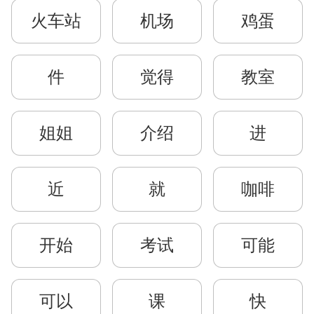
火车站
机场
鸡蛋
件
觉得
教室
姐姐
介绍
进
近
就
咖啡
开始
考试
可能
可以
课
快