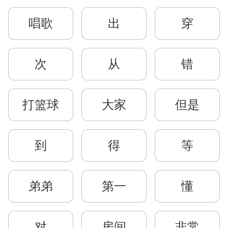
唱歌
出
穿
次
从
错
打篮球
大家
但是
到
得
等
弟弟
第一
懂
对
房间
非常