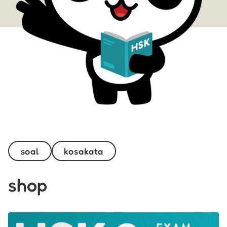
soal
kosakata
shop