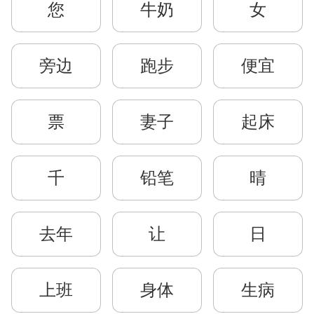
您
牛奶
女
旁边
跑步
便宜
票
妻子
起床
千
铅笔
晴
去年
让
日
上班
身体
生病