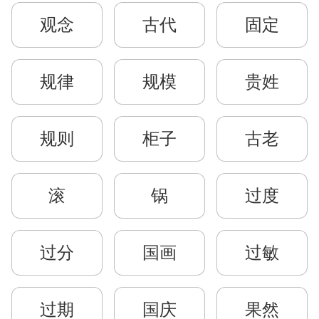
观念
古代
固定
规律
规模
贵姓
规则
柜子
古老
滚
锅
过度
过分
国画
过敏
过期
国庆
果然