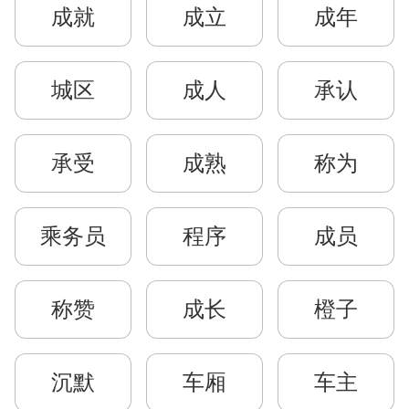
成就
成立
成年
城区
成人
承认
承受
成熟
称为
乘务员
程序
成员
称赞
成长
橙子
沉默
车厢
车主