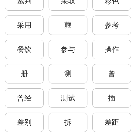
裁判
采取
彩色
采用
藏
参考
餐饮
参与
操作
册
测
曾
曾经
测试
插
差别
拆
差距