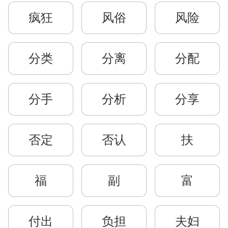
疯狂
风俗
风险
分类
分离
分配
分手
分析
分享
否定
否认
扶
福
副
富
付出
负担
夫妇