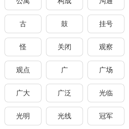
公寓
构成
沟通
古
鼓
挂号
怪
关闭
观察
观点
广
广场
广大
广泛
光临
光明
光线
冠军