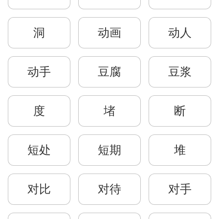
洞
动画
动人
动手
豆腐
豆浆
度
堵
断
短处
短期
堆
对比
对待
对手