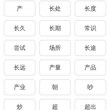
产
长处
长度
长久
长期
常识
尝试
场所
长途
长远
产量
产品
产业
朝
吵
炒
超
超出