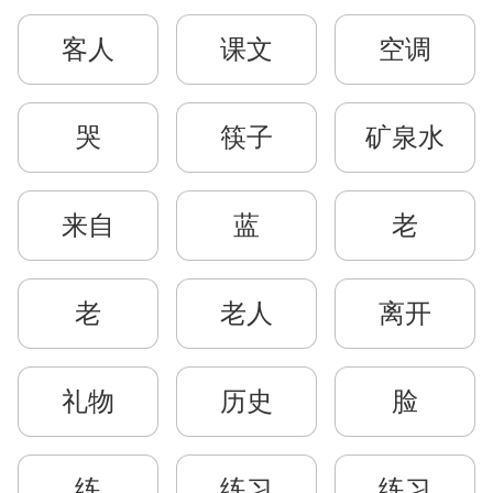
客人
课文
空调
哭
筷子
矿泉水
来自
蓝
老
老
老人
离开
礼物
历史
脸
练
练习
练习