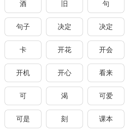
酒
旧
句
句子
决定
决定
卡
开花
开会
开机
开心
看来
可
渴
可爱
可是
刻
课本