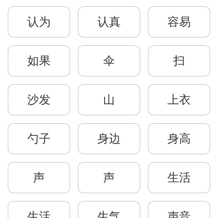
认为
认真
容易
如果
伞
扫
沙发
山
上衣
勺子
身边
身高
声
声
生活
生活
生气
声音