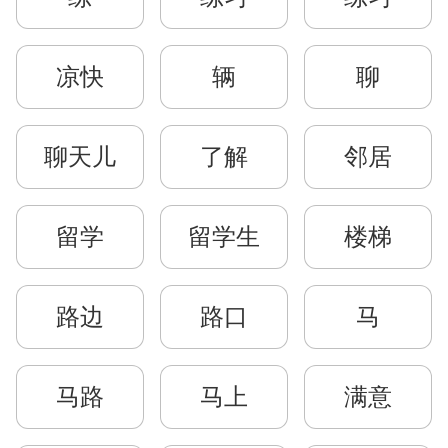
凉快
辆
聊
聊天儿
了解
邻居
留学
留学生
楼梯
路边
路口
马
马路
马上
满意