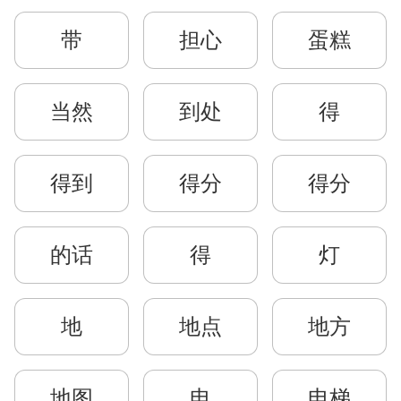
带
担心
蛋糕
当然
到处
得
得到
得分
得分
的话
得
灯
地
地点
地方
地图
电
电梯