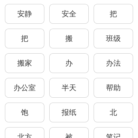
安静
安全
把
把
搬
班级
搬家
办
办法
办公室
半天
帮助
饱
报纸
北
北方
被
笔记