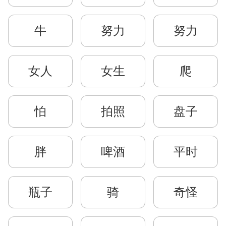
牛
努力
努力
女人
女生
爬
怕
拍照
盘子
胖
啤酒
平时
瓶子
骑
奇怪