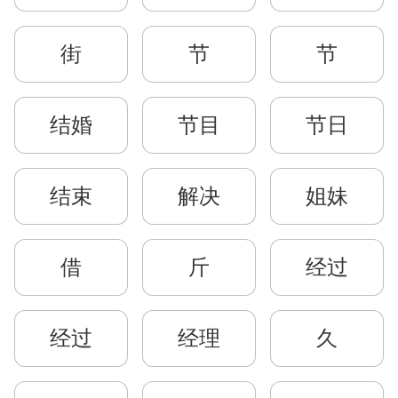
街
节
节
结婚
节目
节日
结束
解决
姐妹
借
斤
经过
经过
经理
久