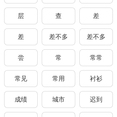
层
查
差
差
差不多
差不多
尝
常
常常
常见
常用
衬衫
成绩
城市
迟到