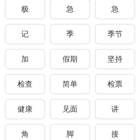
极
急
急
记
季
季节
加
假期
坚持
检查
简单
检票
健康
见面
讲
角
脚
接