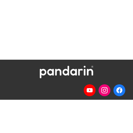
Telp
: (024) 3510643
WhatsApp
:
0821 1345 8877
Jl. Permata Kenanga G-108 Semarang