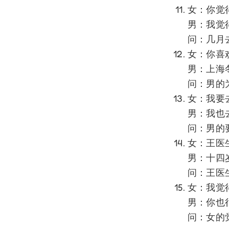
女：你觉
男：我觉
问：几月
女：你喜
男：上海
问：男的
女：我要
男：我也
问：男的
女：王医
男：十四
问：王医
女：我觉
男：你也
问：女的