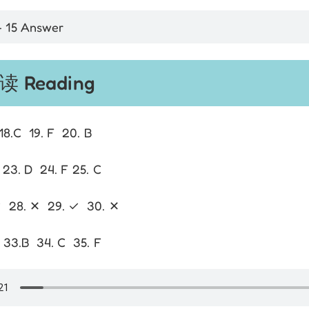
 15 Answer
 Reading
18.C 19. F 20. B
 23. D 24. F 25. C
✓ 28. ✕ 29. ✓ 30. ✕
 33.B 34. C 35. F