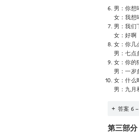
男：你想
女：我想
男：我们
女：好啊
女：你几
男：七点
女：你的
男：一岁
女：什么
男：九月
答案 6 –
第三部分