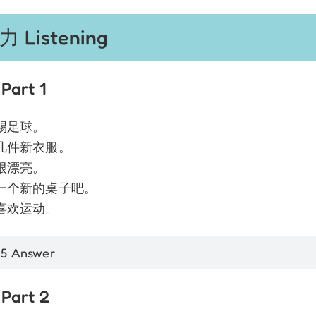
 Listening
Part 1
踢足球。
几件新衣服。
很漂亮。
一个新的桌子吧。
喜欢运动。
5 Answer
Part 2