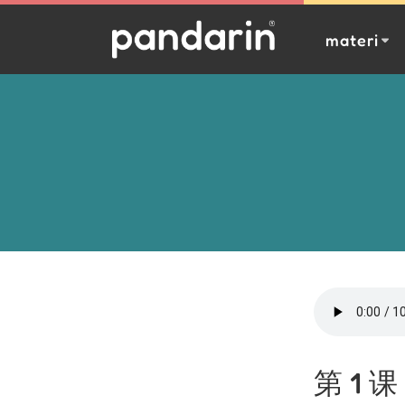
materi
第 1