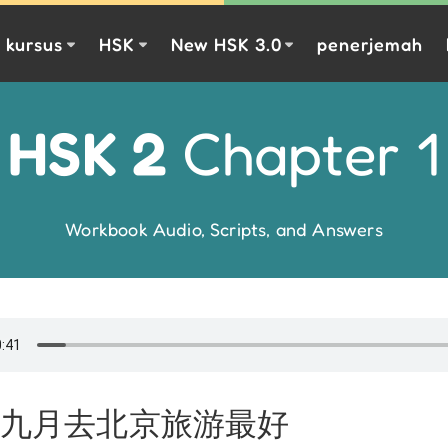
kursus
HSK
New HSK 3.0
penerjemah
HSK 2
Chapter 1
Workbook Audio, Scripts, and Answers
 课 九月去北京旅游最好