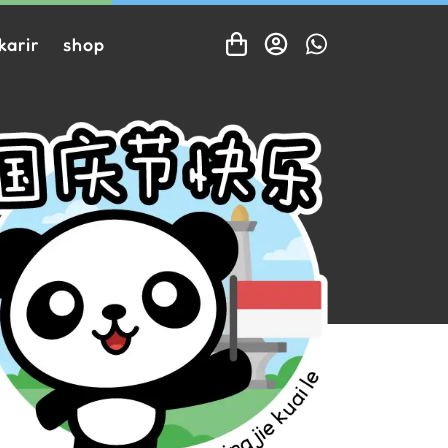
karir
shop