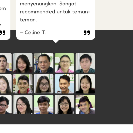
menyenangkan. Sangat
dan saya su
oom
recommended untuk teman-
bahasa Man
teman.
Pandarin.
e
Celine T.
Fransiska