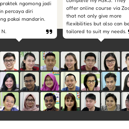
complete my HSK3. They
 praktek ngomong jadi
offer online course via Z
n percaya diri
that not only give more
ng pakai mandarin.
flexibilities but also can b
 N.
tailored to suit my needs.