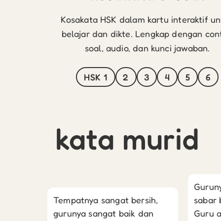
Kosakata HSK dalam kartu interaktif u
belajar dan dikte. Lengkap dengan con
soal, audio, dan kunci jawaban.
HSK 1
2
3
4
5
6
kata murid
Guruny
Tempatnya sangat bersih,
sabar 
gurunya sangat baik dan
Guru a