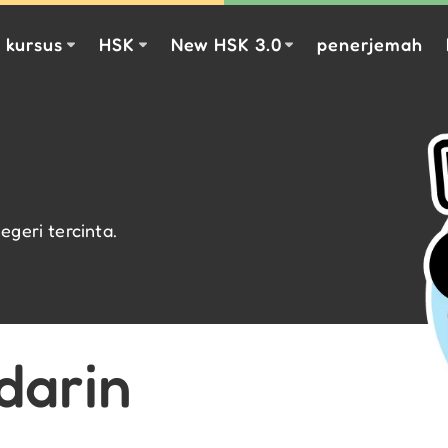
kursus
HSK
New HSK 3.0
penerjemah
egeri tercinta.
darin