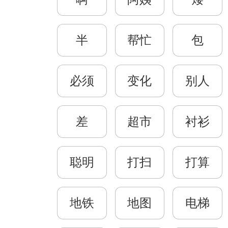
半
帮忙
包
必须
变化
别人
差
超市
衬衫
聪明
打扫
打算
地铁
地图
电梯