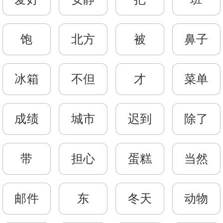
饱
北方
被
鼻子
冰箱
不但
才
菜单
成绩
城市
迟到
除了
带
担心
蛋糕
当然
邮件
东
冬天
动物