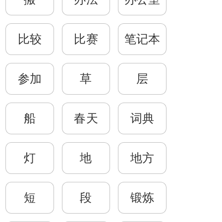
比较
比赛
笔记本
参加
草
层
船
春天
词典
灯
地
地方
短
段
锻炼