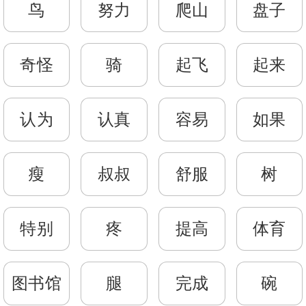
鸟
努力
爬山
盘子
奇怪
骑
起飞
起来
认为
认真
容易
如果
瘦
叔叔
舒服
树
特别
疼
提高
体育
图书馆
腿
完成
碗