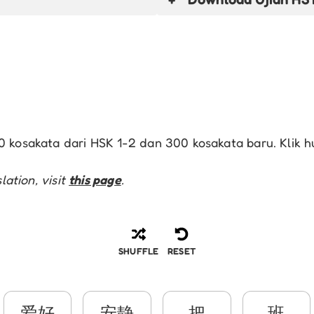
 kosakata dari HSK 1-2 dan 300 kosakata baru. Klik hur
lation, visit
this page
.
SHUFFLE
RESET
爱好
安静
把
班