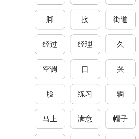
脚
接
街道
经过
经理
久
空调
口
哭
脸
练习
辆
马上
满意
帽子