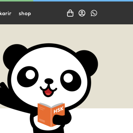
karir
shop