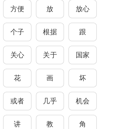
方便
放
放心
个子
根据
跟
关心
关于
国家
花
画
坏
或者
几乎
机会
讲
教
角