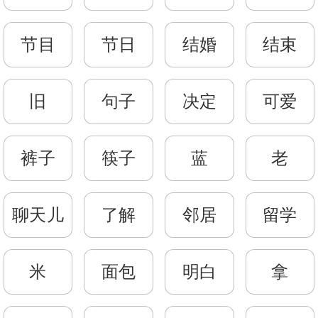
节目
节日
结婚
结束
旧
句子
决定
可爱
裤子
筷子
蓝
老
聊天儿
了解
邻居
留学
米
面包
明白
拿