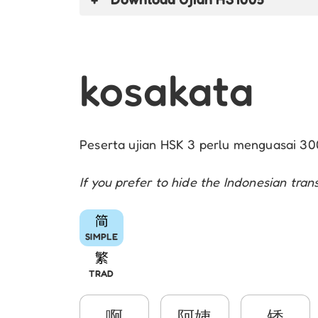
kosakata
Peserta ujian HSK 3 perlu menguasai 300
If you prefer to hide the Indonesian trans
SIMPLE
TRAD
啊
阿姨
矮