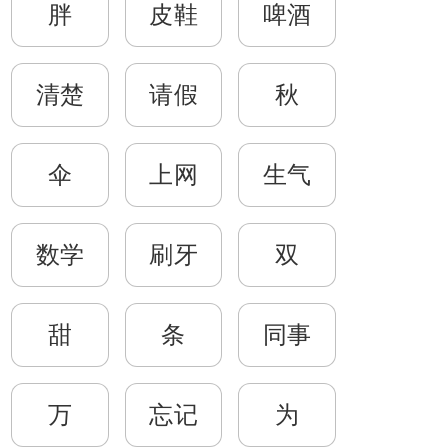
胖
皮鞋
啤酒
清楚
请假
秋
伞
上网
生气
数学
刷牙
双
甜
条
同事
万
忘记
为