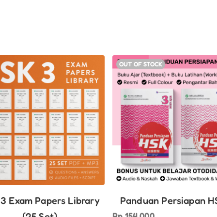
OUT OF STOCK
3 Exam Papers Library
Panduan Persiapan H
Rp
154.000
(25 Set)