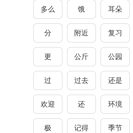
多么
饿
耳朵
分
附近
复习
更
公斤
公园
过
过去
还是
欢迎
还
环境
极
记得
季节