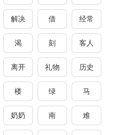
解决
借
经常
渴
刻
客人
离开
礼物
历史
楼
绿
马
奶奶
南
难