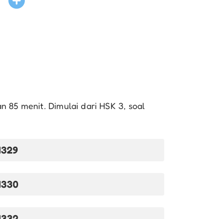
ian 85 menit. Dimulai dari HSK 3, soal
1329
1330
1332