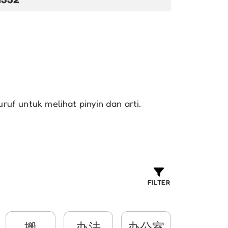
uf untuk melihat pinyin dan arti.
FILTER
搬
办法
办公室