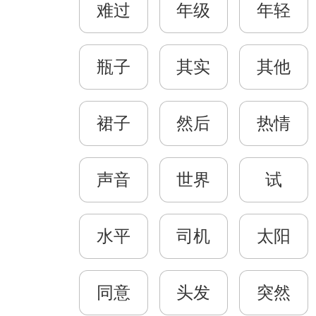
难过
年级
年轻
瓶子
其实
其他
裙子
然后
热情
声音
世界
试
水平
司机
太阳
同意
头发
突然