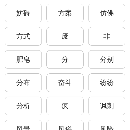
妨碍
方案
仿佛
方式
废
非
肥皂
分
分别
分布
奋斗
纷纷
分析
疯
讽刺
风景
风俗
风险