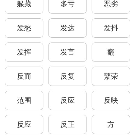
躲藏
多亏
恶劣
发愁
发达
发抖
发挥
发言
翻
反而
反复
繁荣
范围
反应
反映
反应
反正
方