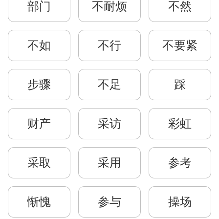
部门
不耐烦
不然
不如
不行
不要紧
步骤
不足
踩
财产
采访
彩虹
采取
采用
参考
惭愧
参与
操场