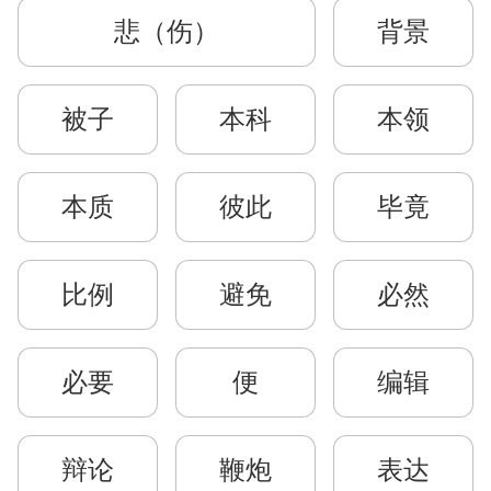
悲（伤）
背景
被子
本科
本领
本质
彼此
毕竟
比例
避免
必然
必要
便
编辑
辩论
鞭炮
表达