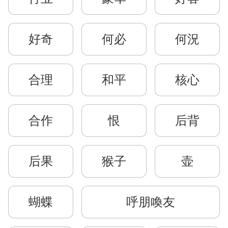
好奇
何必
何況
合理
和平
核心
合作
恨
后背
后果
猴子
壶
蝴蝶
呼朋喚友