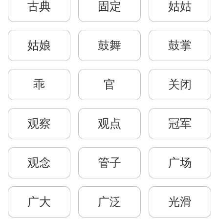
古典
固定
姑姑
姑娘
鼓舞
鼓掌
乖
官
关闭
观察
观点
冠军
观念
管子
广场
广大
广泛
光滑