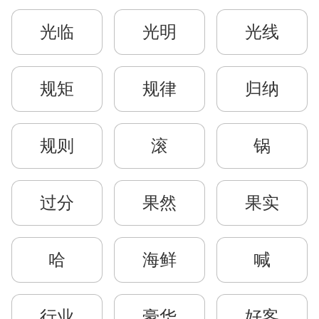
光临
光明
光线
规矩
规律
归纳
规则
滚
锅
过分
果然
果实
哈
海鲜
喊
行业
豪华
好客