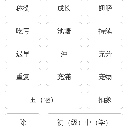
称赞
成长
翅膀
吃亏
池塘
持续
迟早
沖
充分
重复
充滿
宠物
丑（陋）
抽象
除
初（级）中（学）