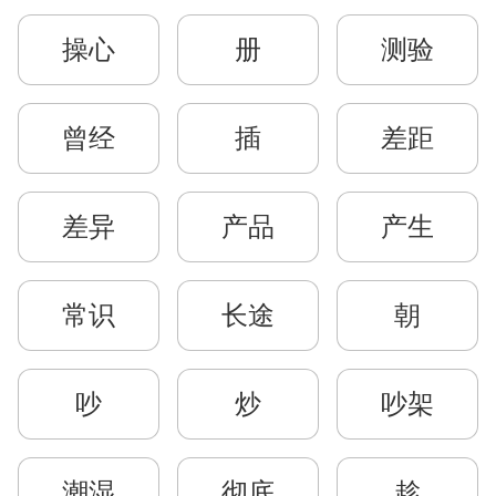
操心
册
测验
曾经
插
差距
差异
产品
产生
常识
长途
朝
吵
炒
吵架
潮湿
彻底
趁