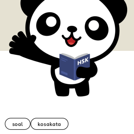
soal
kosakata