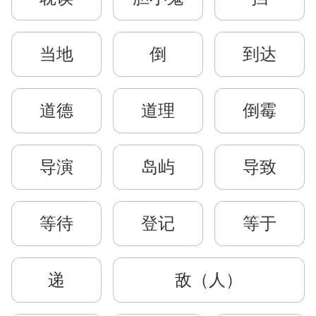
当地
倒
到达
道德
道理
倒霉
导演
岛屿
导致
等待
登记
等于
递
敌（人）