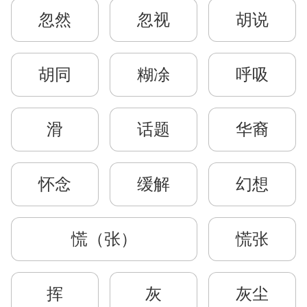
忽然
忽视
胡说
胡同
糊凃
呼吸
滑
话题
华裔
怀念
缓解
幻想
慌（张）
慌张
挥
灰
灰尘