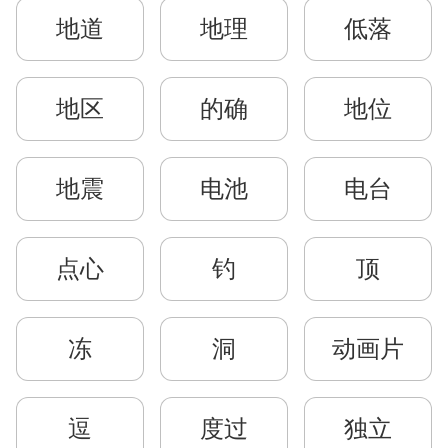
地道
地理
低落
地区
的确
地位
地震
电池
电台
点心
钓
顶
冻
洞
动画片
逗
度过
独立