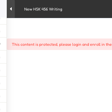
New HSK 456 Writing
kursus
HSK
New HSK 3.0
penerjemah
This content is protected, please
login
and
enroll
in the