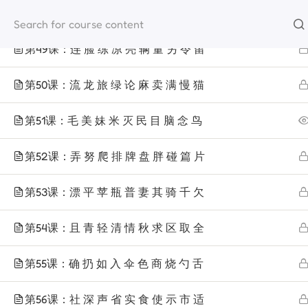
第48课：劳 乐 离 礼 李 理 力 利 例 俩
materi
第49课：连 脸 练 凉 亮 辆 量 另 令 留
第50课：流 龙 旅 绿 论 麻 卖 满 慢 猫
第51课：毛 美 妹 米 灭 民 目 脑 念 鸟
第52课：弄 努 爬 排 牌 盘 胖 碰 篇 片
第53课：漂 平 苹 瓶 普 妻 其 骑 千 欠
第54课：且 青 轻 清 情 秋 求 区 取 全
第55课：确 扔 如 入 伞 色 商 烧 勺 舌
第56课：社 深 声 省 实 食 使 示 市 适