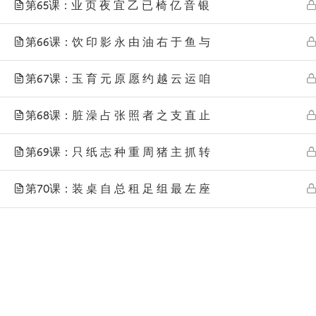
第65课：业 页 夜 宜 乙 已 椅 亿 音 银
第66课：饮 印 影 永 由 油 右 于 鱼 与
第67课：玉 育 元 原 愿 约 越 云 运 咱
第68课：脏 澡 占 张 照 者 之 支 直 止
第69课：只 纸 志 种 重 周 猪 主 抓 转
第70课：装 桌 自 总 租 足 组 最 左 座
Telp
: (024) 3510643
WhatsApp
:
0821 1345 8877
Jl. Permata Kenanga G-108 Semarang
Lihat lokasi Pandarin di Google Map »
Cop