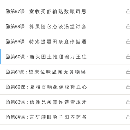
第57课：室 收 受 舒 输 熟 数 顺 司 思
第58课：算 虽 随 它 态 谈 汤 堂 讨 套
第59课：特 疼 提 题 田 条 庭 停 挺 通
第60课：痛 头 图 土 推 腿 碗 万 王 往
第61课：望 未 位 味 温 闻 无 务 物 误
第62课：夏 相 香 响 象 像 校 鞋 血 心
第63课：信 姓 兄 须 需 许 选 雪 压 牙
第64课：言 研 颜 眼 验 羊 阳 养 药 爷