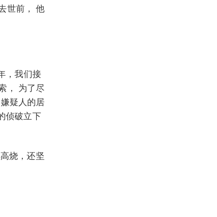
去世前， 他
 年，我们接
索， 为了尽
 嫌疑人的居
件的侦破立下
续高烧，还坚