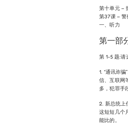
第十单元 –
第37课 – 
一、听力
第一部
第 1-5 
1. “通讯
信、互联网
多，犯罪手
2. 新总
这短短几个
能比的。