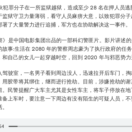
一伙犯罪分子在一所监狱越狱，造成至少 28 名在押人员
于监狱守卫力量薄弱，看守人员麻痹大意，以致犯罪分子
部署了大量警力进行追捕，军方也在协助解决这一事件。
来警察》是中国电影集团出品的一部科幻警匪片。影片讲述
故事:生活在 2080 年的警察周志豪为了执行政府的任务
和自己的女儿一起穿越时空，回到 2020 年与邪恶势力
主进入驾驶室，一名男子看到周边没人，迅速拉开后车门，
，用胶带将其绑住，继而进行抢劫。目前，涉嫌抢劫的谢
留。民警提醒广大车主尤其是女性车主，将车子停放在地
准备上车时，要注意一下周边有没有陌生的可疑人员，不
话。