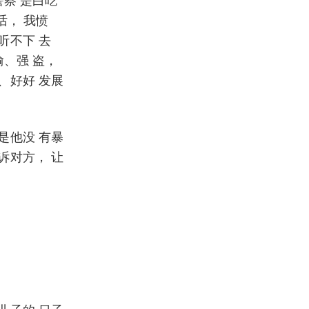
察 是白吃
话， 我愤
听不下 去
、强 盗，
、好好 发展
是他没 有暴
诉对方， 让