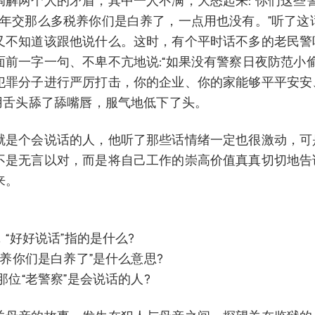
调解两个人的矛盾，其中一人不满，大怒起来:“你们这些警
一年交那么多税养你们是白养了，一点用也没有。”听了这
又不知道该跟他说什么。这时，有个平时话不多的老民警
面前一字一句、不卑不亢地说:“如果没有警察日夜防范小偷
犯罪分子进行严厉打击，你的企业、你的家能够平平安安
人用舌头舔了舔嘴唇，服气地低下了头。
就是个会说话的人，他听了那些话情绪一定也很激动，可
不是无言以对，而是将自己工作的崇高价值真真切切地告
来。
文，“好好说话”指的是什么?
的“养你们是白养了”是什么意思?
说那位“老警察”是会说话的人?