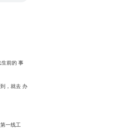
生前的 事
到，就去 办
在第一线工