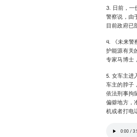
3. 日前，
警察说，由
目前政府已
4. 《未
护能源有关的
专家马博士，
5. 女车
车主的脖子
依法刑事拘
偏僻地方，
机或者打电