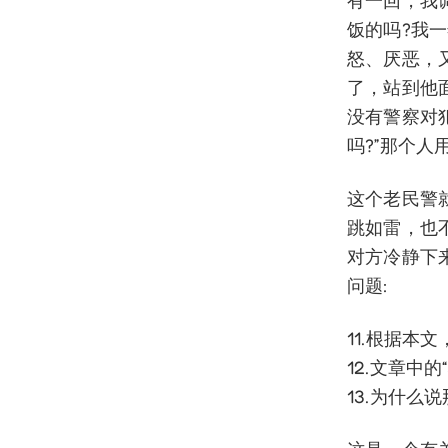
有一回，我
饭的吗?我
怒、厌恶，
了，站到他
没有警察对
吗?”那个
这个老民警
跳如雷，也
对方冷静下
问题:
11.根据本
12.文章中
13.为什么