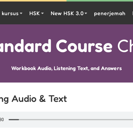
kursus
HSK
New HSK 3.0
penerjemah
andard Course
Ch
Workbook Audio, Listening Text, and Answers
ing Audio & Text