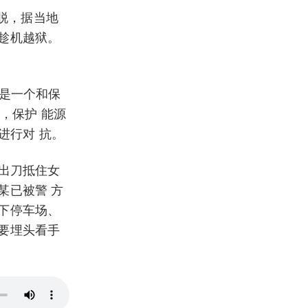
逃脱，据当地
趁机越狱。
的是一个和保
，保护 能源
进行对 抗。
掏出刀抵住女
某已被警 方
下停车场、
要埋头看手