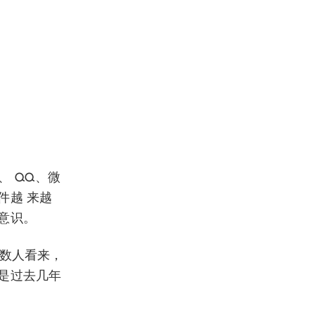
、 QQ、微
件越 来越
意识。
多数人看来，
是过去几年