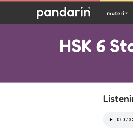
materi
HSK 6 St
Listen