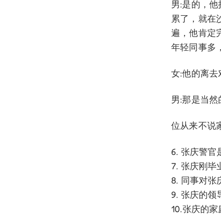
男:是的，
累了，就在
遍，他肯定完
年轻同事多
女:他的离去
男:那是当
位从来不说
6. 张庆警
7. 张庆刚
8. 同事对
9. 张庆的
10.张庆的