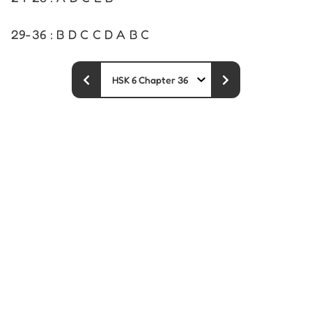
29-36 : B D C C D A B C