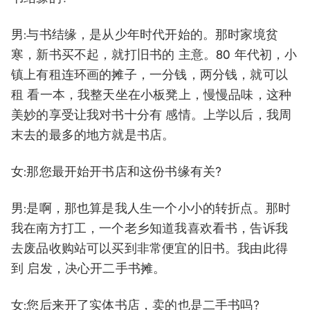
男:与书结缘，是从少年时代开始的。那时家境贫
寒，新书买不起，就打旧书的 主意。80 年代初，小
镇上有租连环画的摊子，一分钱，两分钱，就可以
租 看一本，我整天坐在小板凳上，慢慢品味，这种
美妙的享受让我对书十分有 感情。上学以后，我周
末去的最多的地方就是书店。
女:那您最开始开书店和这份书缘有关?
男:是啊，那也算是我人生一个小小的转折点。那时
我在南方打工，一个老乡知道我喜欢看书，告诉我
去废品收购站可以买到非常便宜的旧书。我由此得
到 启发，决心开二手书摊。
女:您后来开了实体书店，卖的也是二手书吗?