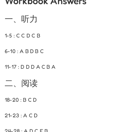
Workbook Answers
一、听力
1-5 : C C D C B
6-10 : A B D B C
11-17 : D D D A C B A
二、阅读
18-20 : B C D
21-23 : A C D
24-28 : A D C E B