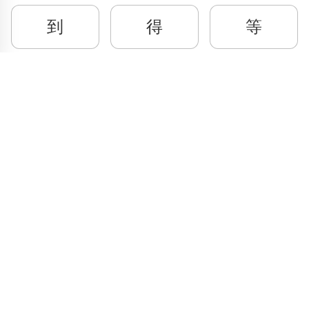
到
得
等
Telp
: (024) 3510643
弟弟
第一
懂
WhatsApp
:
0821 1345 8877
Jl. Permata Kenanga G-108 Semarang
Lihat lokasi Pandarin di Google Map »
对
房间
非常
Pilihan Materi
Pilihan Kelas
服务员
高
告诉
Percakapan
Kelas Privat
Bisnis
Kelas Grup
Ujian HSK
哥哥
给
Galeri Foto
Belajar
Ruang Kelas
Percakapan
公共汽车
公司