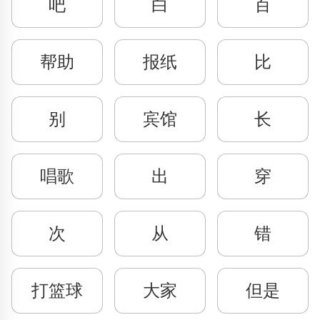
吧
白
百
帮助
报纸
比
别
宾馆
长
唱歌
出
穿
次
从
错
打篮球
大家
但是