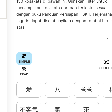
150 kosakata di bawah ini. Gunakan Filter untuk
menampilkan kosakata dari bab tertentu, sesuai
dengan buku Panduan Persiapan HSK 1. Terjemah
Inggris dapat disembunyikan dengan tombol biru 
atas.
SIMPLE
SHUFFL
TRAD
爱
八
爸爸
不客气
菜
茶