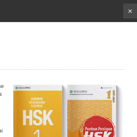
karir
shop
se
s
ai