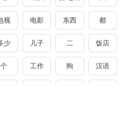
电视
电影
东西
都
多少
儿子
二
饭店
个
工作
狗
汉语
eri Foto
Belajar
ng Kelas
Percakapan
和
很
后面
回
rid & Guru
HSK
ra & Kegiatan
Musik Mandarin
叫
今天
九
开