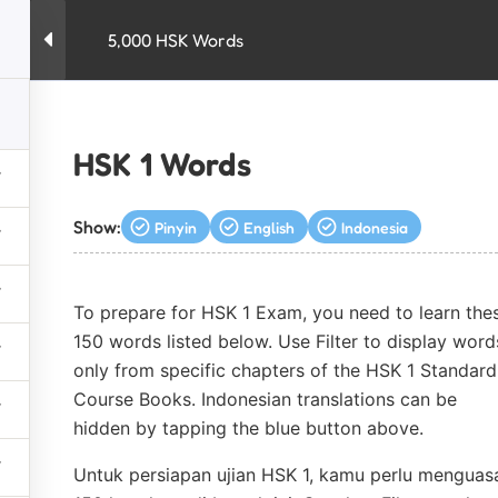
5,000 HSK Words
kursus
HSK
New HSK 3.0
penerjemah
HSK 1 Words
Show:
Pinyin
English
Indonesia
To prepare for HSK 1 Exam, you need to learn the
150 words listed below. Use Filter to display word
only from specific chapters of the HSK 1 Standard
Course Books. Indonesian translations can be
hidden by tapping the blue button above.
Untuk persiapan ujian HSK 1, kamu perlu menguas