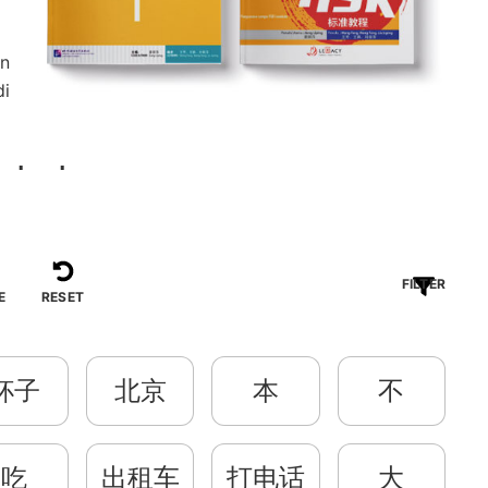
an
di
FILTER
E
RESET
杯子
北京
本
不
吃
出租车
打电话
大