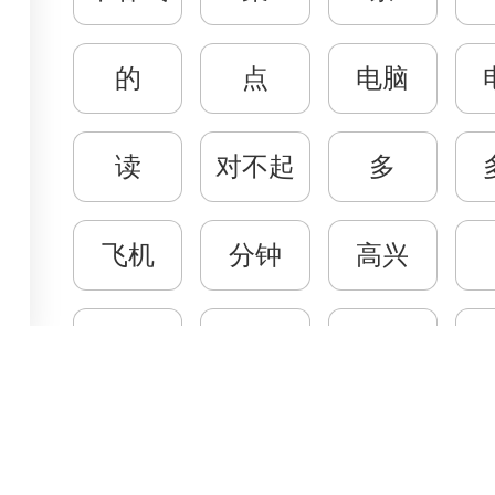
的
点
电脑
读
对不起
多
飞机
分钟
高兴
Pilihan Materi
Pilihan Kelas
Gal
Percakapan
Kelas Privat
Rua
好
号
喝
Bisnis
Kelas Grup
Mu
Ujian HSK
Aca
会
几
家
yright © 2026 - All rights reserved • Website designed by
Pixel Studio