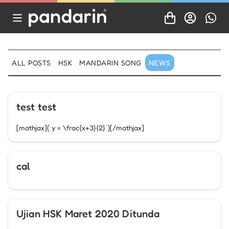
ALL POSTS
HSK
MANDARIN SONG
NEWS
test test
[mathjax]( y = \frac{x+3}{2} )[/mathjax]
cal
Ujian HSK Maret 2020 Ditunda