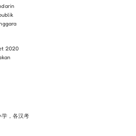
ndarin
ublik
enggara
et 2020
akan
小学，各汉考