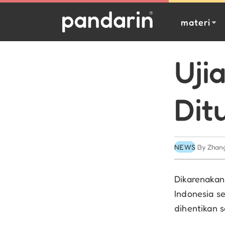
materi
Uji
Dit
NEWS
By Zhan
Dikarenakan
Indonesia s
dihentikan 