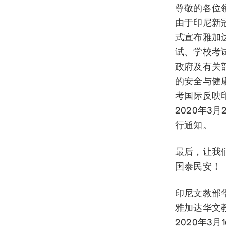
尊敬的各位
由于印尼新
式宣布雅加达
试、学校考
政府及有关
的安全与健
考国际反映
2020年3
行通知。
最后，让我
国泰民安！
印尼文教部
雅加达华文
2020年3月