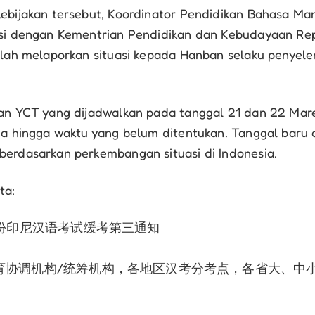
ebijakan tersebut, Koordinator Pendidikan Bahasa Ma
si dengan Kementrian Pendidikan dan Kebudayaan Rep
elah melaporkan situasi kepada Hanban selaku penyel
an YCT yang dijadwalkan pada tanggal 21 dan 22 Mar
da hingga waktu yang belum ditentukan. Tanggal baru 
erdasarkan perkembangan situasi di Indonesia.
ta:
月份印尼汉语考试缓考第三通知
育协调机构/统筹机构，各地区汉考分考点，各省大、中