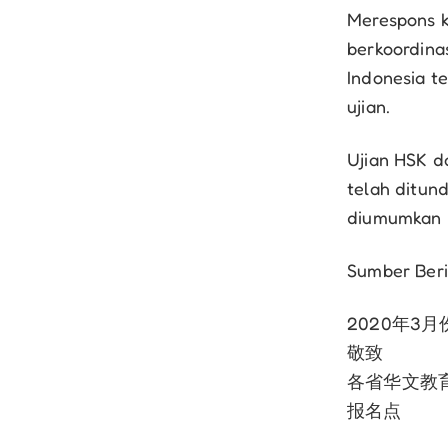
Merespons k
berkoordina
Indonesia t
ujian.
Ujian HSK d
telah ditun
diumumkan b
Sumber Beri
2020年3
敬致
各省华文教
报名点