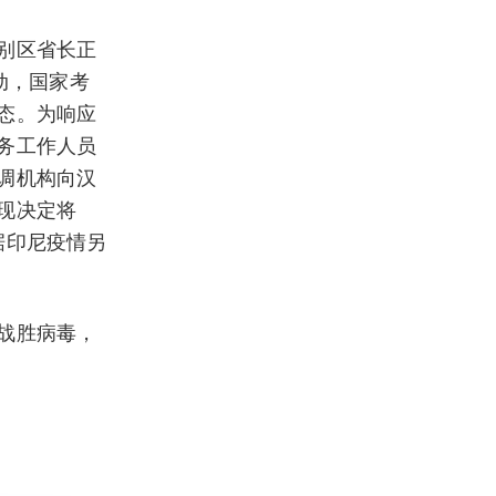
别区省长正
动，国家考
态。为响应
务工作人员
调机构向汉
现决定将
根据印尼疫情另
战胜病毒，