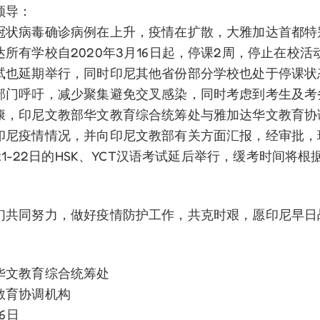
领导：
冠状病毒确诊病例在上升，疫情在扩散，大雅加达首都特
所有学校自2020年3月16日起，停课2周，停止在校活
试也延期举行，同时印尼其他省份部分学校也处于停课状
部门呼吁，减少聚集避免交叉感染，同时考虑到考生及考
康，印尼文教部华文教育综合统筹处与雅加达华文教育协
印尼疫情情况，并向印尼文教部有关方面汇报，经审批，
月21-22日的HSK、YCT汉语考试延后举行，缓考时间将
们共同努力，做好疫情防护工作，共克时艰，愿印尼早日
华文教育综合统筹处
教育协调机构
16日