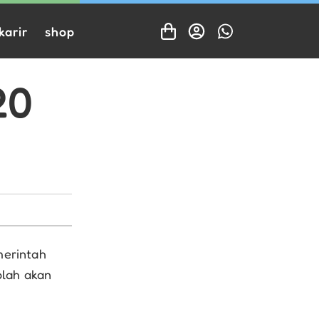
karir
shop
20
merintah
lah akan