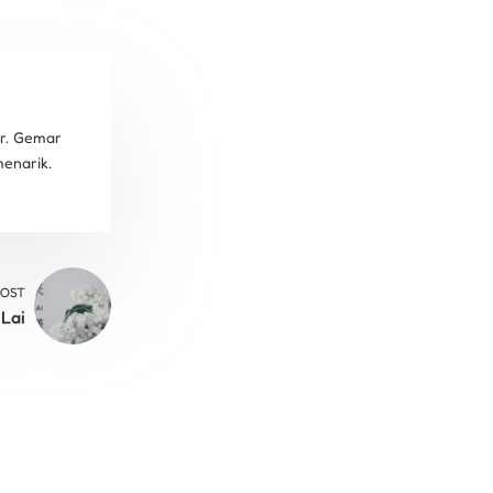
or. Gemar
enarik.
POST
 Lai