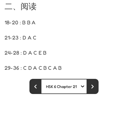
二、阅读
18-20 : B B A
21-23 : D A C
24-28 : D A C E B
29-36 : C D A C B C A B