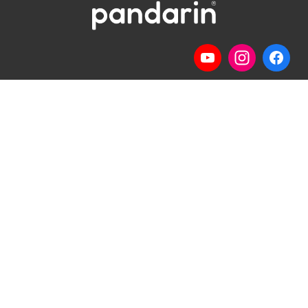
Telp
: (024) 3510643
WhatsApp
:
0821 1345 8877
Jl. Permata Kenanga G-108 Semarang
Lihat lokasi Pandarin di Google Map »
Pilihan Materi
Pilihan Kelas
Percakapan
Kelas Privat
Bisnis
Kelas Grup
Ujian HSK
Galeri Foto
Belajar