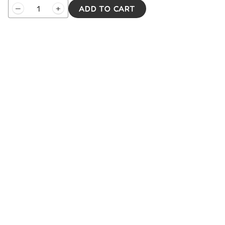
HSK
–
+
ADD TO CART
4
Exam
Papers
Telp
: (024) 3510643
Library
(25
WhatsApp
:
0821 1345 8877
Set)
Jl. Permata Kenanga G-108 Semarang
quantity
Lihat lokasi Pandarin di Google Map »
Pilihan Materi
Pilihan Kelas
Percakapan
Kelas Privat
Bisnis
Kelas Grup
Ujian HSK
Galeri Foto
Belajar
Ruang Kelas
Percakapan
Murid & Guru
HSK