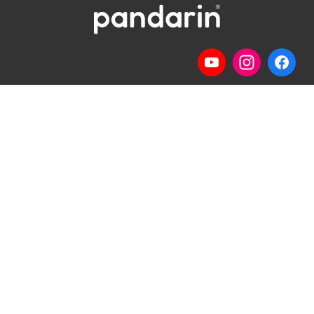
Telp
: (024) 3510643
WhatsApp
:
0821 1345 8877
Jl. Permata Kenanga G-108 Semarang
Lihat lokasi Pandarin di Google Map »
Pilihan Materi
Pilihan Kelas
Percakapan
Kelas Privat
Bisnis
Kelas Grup
Ujian HSK