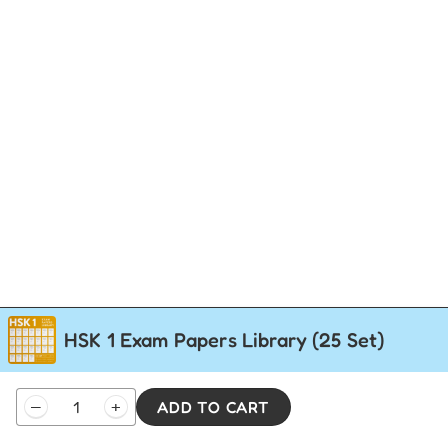
HSK 1 Exam Papers Library (25 Set)
HSK
–
+
ADD TO CART
1
Exam