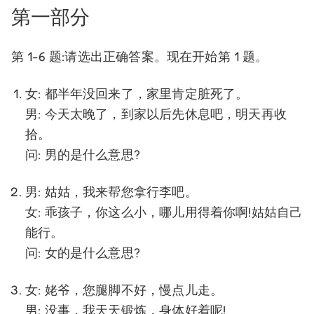
第一部分
第 1-6 题:请选出正确答案。现在开始第 1 题。
女: 都半年没回来了，家里肯定脏死了。
男: 今天太晚了，到家以后先休息吧，明天再收
拾。
问: 男的是什么意思?
男: 姑姑，我来帮您拿行李吧。
女: 乖孩子，你这么小，哪儿用得着你啊!姑姑自己
能行。
问: 女的是什么意思?
女: 姥爷，您腿脚不好，慢点儿走。
男: 没事，我天天锻炼，身体好着呢!