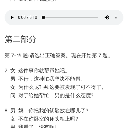
第二部分
第 7-14 题:请选出正确答案。现在开始第 7 题。
女: 这件事你就帮帮她吧。
男: 不行，这种忙我坚决不能帮。
女: 为什么呢? 男:这要被发现了可不得了。
问: 对于给她帮忙，男的是什么态度?
男: 妈，你把我的钥匙放在哪儿了?
女: 不在你卧室的床头柜上吗?
男: 我看了，没有啊!