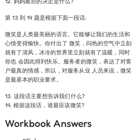
12. 妈妈最后的决定是什么?
第 13 到 14 题是根据下面一段话:
微笑是人类最美丽的语言。它能够让我们的生活和
心情变得愉快。你付出了 微笑，闷热的空气中立刻
就有了清风，冰冷的世界里立刻就有了温暖，同时
你也 会因此得到快乐。服务者的微笑，表达了对客
户最真的情感，所以，对服务从业 人员来说，微笑
是最基本的职业要求。
13. 这段话主要想告诉我们什么?
14. 根据这段话，谁最应该微笑?
Workbook Answers