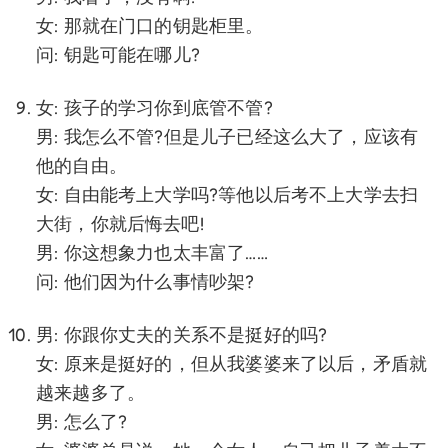
女: 那就在门口的钥匙柜里。
问: 钥匙可能在哪儿?
女: 孩子的学习你到底管不管?
男: 我怎么不管?但是儿子已经这么大了，应该有
他的自由。
女: 自由能考上大学吗?等他以后考不上大学去扫
大街，你就后悔去吧!
男: 你这想象力也太丰富了……
问: 他们因为什么事情吵架?
男: 你跟你丈夫的关系不是挺好的吗?
女: 原来是挺好的，但从我婆婆来了以后，矛盾就
越来越多了。
男: 怎么了?