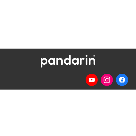
Telp
: (024) 3510643
WhatsApp
:
0821 1345 8877
Jl. Permata Kenanga G-108 Semarang
Lihat lokasi Pandarin di Google Map »