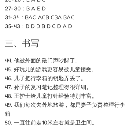
27-30：B A E D
31-34：BAC ACB CBA BAC
35-43：D D D B D C D A D
三、书写
44. 他被外面的敲门声吵醒了。
45. 好玩儿的游戏更容易被儿童接受。
46. 儿子把行李箱的钥匙弄丢了。
47. 孙子的复习笔记整理得很详细。
48. 王护士给儿童打针经验特别丰富。
49. 我们每次去外地旅游，都是妻子负责整理行李
箱。
50. 一直往前走10米左右就是卫生间。