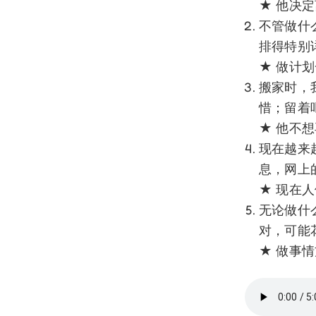
★ 他决
不管做什
排得特别
★ 做计
搬家时，
惜；留着
★ 他不
现在越来
息，网上
★ 现在
无论做什
对，可能
★ 做事