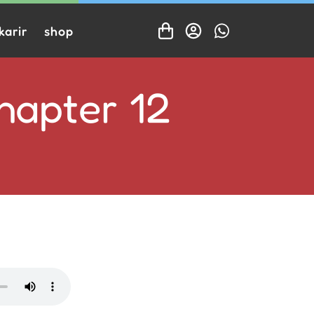
karir
shop
apter 12