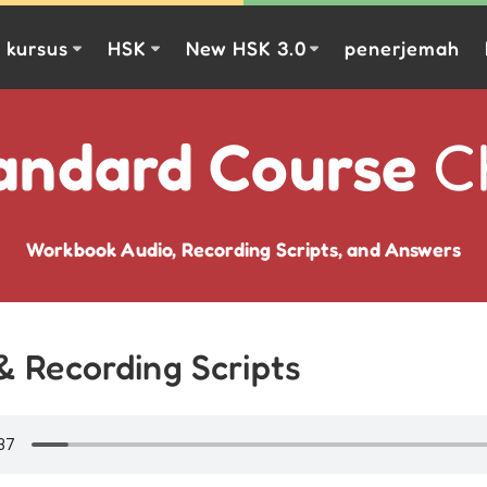
kursus
HSK
New HSK 3.0
penerjemah
andard Course
Ch
Workbook Audio, Recording Scripts, and Answers
& Recording Scripts