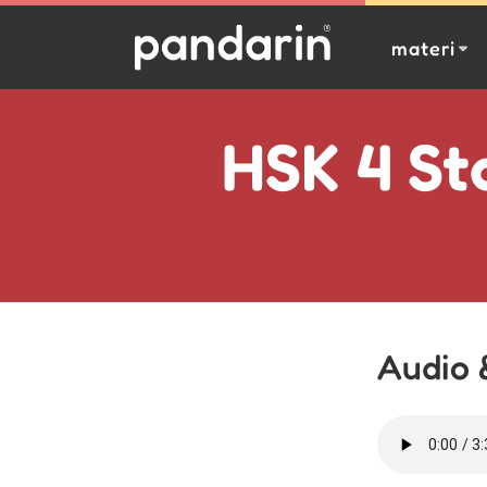
materi
HSK 4 St
Audio 