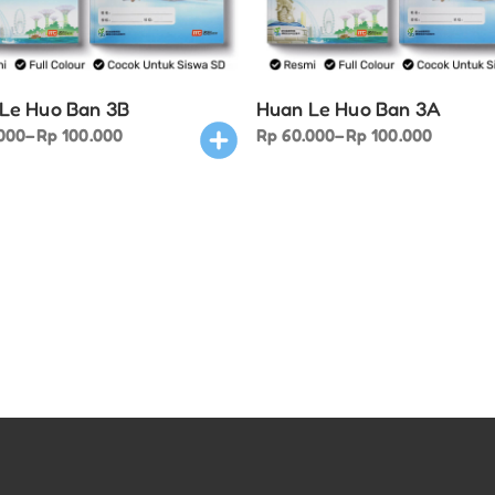
Le Huo Ban 3B
Huan Le Huo Ban 3A
This
Price
000
–
Rp
100.000
Rp
60.000
–
Rp
100.000
product
range:
000
has
Rp 60.000
gh
multiple
through
.000
variants.
Rp 100.000
The
options
may
be
chosen
on
the
product