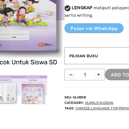
LENGKAP
meliputi pelajar
serta writing.
Pesan via WhatsApp
PILIHAN BUKU
Huan
–
+
ADD TO
Le
Huo
Ban
4B
SKU:
HLHB4B
quantity
CATEGORY:
HUANLEHUOBAN
TAGS:
CHINESE LANGUAGE FOR PRIM