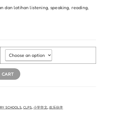
an dan latihan listening, speaking, reading,
 CART
ARY SCHOOLS
,
CLPS
,
小学华文
,
欢乐伙伴