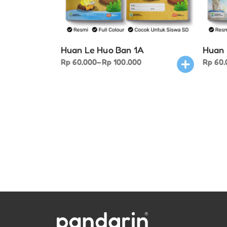
Huan Le Huo Ban 1A
Huan 
Price
This
Price
Rp
60.000
–
Rp
100.000
Rp
60.
range:
product
range:
Rp 60.000
has
Rp 60.
through
multiple
throu
Rp 100.000
variants.
Rp 100
The
options
may
be
chosen
on
the
product