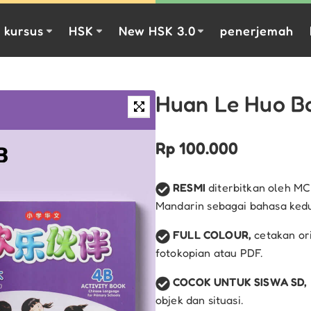
kursus
HSK
New HSK 3.0
penerjemah
Huan Le Huo B
🔍
Rp
100.000
RESMI
diterbitkan oleh MC
Mandarin sebagai bahasa ked
FULL COLOUR,
cetakan ori
fotokopian atau PDF.
COCOK UNTUK SISWA SD,
objek dan situasi.