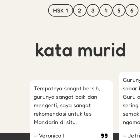
HSK 1
2
3
4
5
6
kata murid
Guruny
Tempatnya sangat bersih,
sabar 
gurunya sangat baik dan
Guru a
mengerti, saya sangat
sering
rekomendasi untuk les
semaki
Mandarin di situ.
ngomo
Veronica I.
Jefri