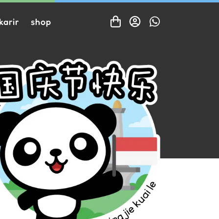
karir
shop