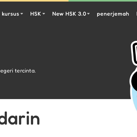
kursus
HSK
New HSK 3.0
penerjemah
egeri tercinta.
darin