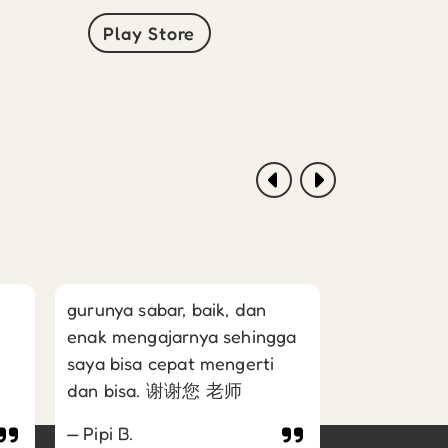
Play Store
gurunya sabar, baik, dan
enak mengajarnya sehingga
saya bisa cepat mengerti
Guru yang 
dan bisa. 谢谢您 老师
bagus. Had
Pipi B.
Sharon H.