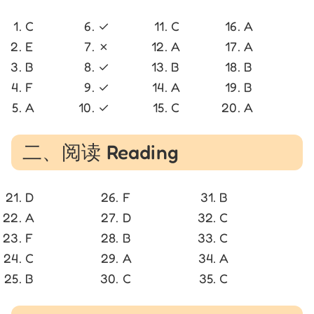
C
✓
C
A
E
✗
A
A
B
✓
B
B
F
✓
A
B
A
✓
C
A
二、阅读 Reading
D
F
B
A
D
C
F
B
C
C
A
A
B
C
C