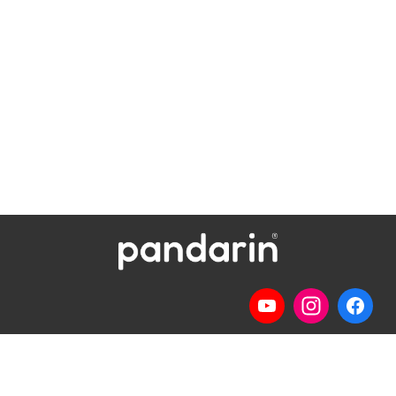
Telp
: (024) 3510643
WhatsApp
:
0821 1345 8877