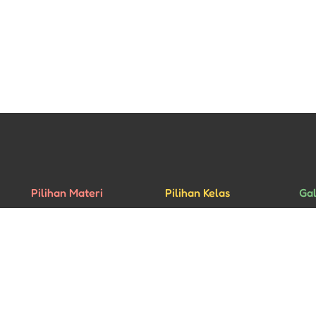
Pilihan Materi
Pilihan Kelas
Gal
Percakapan
Kelas Privat
Rua
Bisnis
Kelas Grup
Mu
Ujian HSK
Aca
yright © 2026 - All rights reserved • Website designed by
Pixel Studio