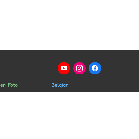
eri Foto
Belajar
ng Kelas
Percakapan
rid & Guru
HSK
ra & Kegiatan
Musik Mandarin