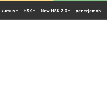
kursus
HSK
New HSK 3.0
penerjemah