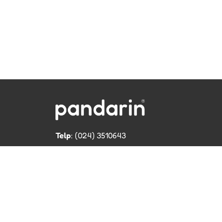
Telp
: (024) 3510643
WhatsApp
:
0821 1345 8877
Jl. Permata Kenanga G-108 Semarang
Lihat lokasi Pandarin di Google Map »
Cop