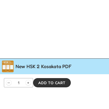
New HSK 2 Kosakata PDF
New
–
+
ADD TO CART
HSK
2
Kosakata
Telp
: (024) 3510643
PDF
quantity
WhatsApp
:
0821 1345 8877