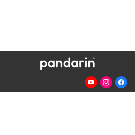
Telp
: (024) 3510643
WhatsApp
:
0821 1345 8877
Jl. Permata Kenanga G-108 Semarang
Lihat lokasi Pandarin di Google Map »