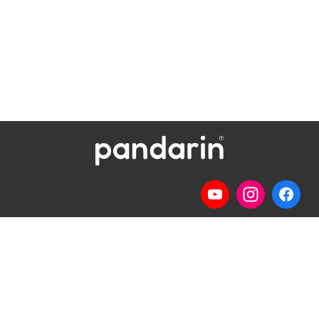
Telp
: (024) 3510643
WhatsApp
:
0821 1345 8877
Jl. Permata Kenanga G-108 Semarang
Lihat lokasi Pandarin di Google Map »