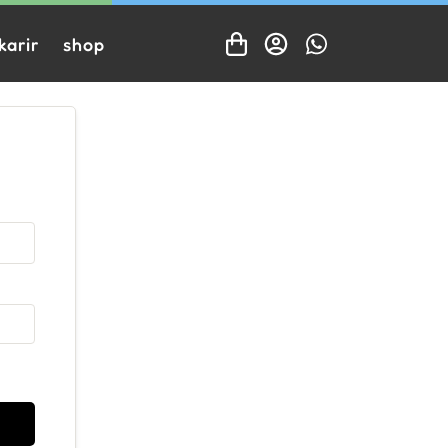
karir
shop