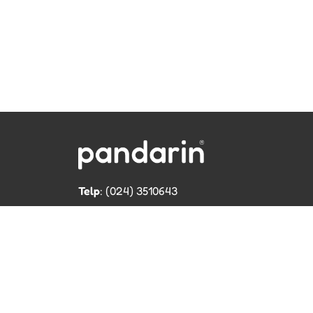
Telp
: (024) 3510643
WhatsApp
:
0821 1345 8877
Jl. Permata Kenanga G-108 Semarang
Lihat lokasi Pandarin di Google Map »
Cop