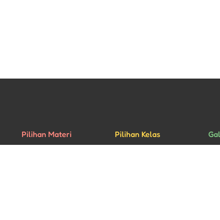
Pilihan Materi
Pilihan Kelas
Gal
Percakapan
Kelas Privat
Rua
Bisnis
Kelas Grup
Mu
Ujian HSK
Aca
yright © 2026 - All rights reserved • Website designed by
Pixel Studio