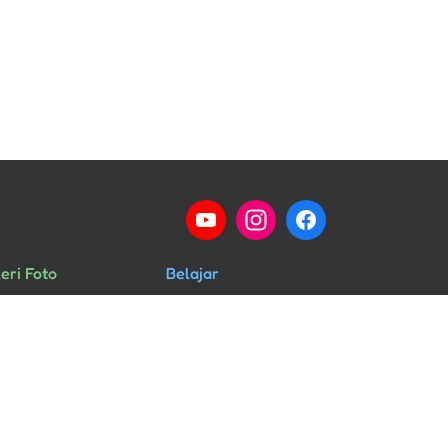
eri Foto
Belajar
ng Kelas
Percakapan
rid & Guru
HSK
ra & Kegiatan
Musik Mandarin