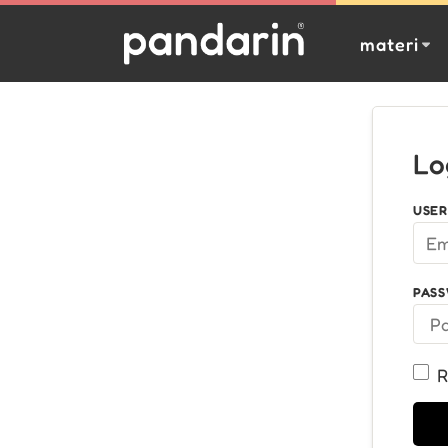
materi
Lo
USER
PAS
R