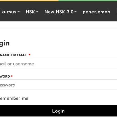
kursus
HSK
New HSK 3.0
penerjemah
gin
NAME OR EMAIL
*
SWORD
*
emember me
Login