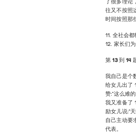
了很多理论
往又不按照
时间按照那
11. 全社
12. 家长
第
13
到
14
我自己是个
给女儿出了 
赞:“这么难
我又准备了 
励女儿说:“
自己主动要求
代表。