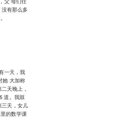
，父 母们往
 没有那么多
情。
有一天，我
对她 大加称
”第二天晚上，
5 道。我鼓
”第三天，女儿
班里的数学课