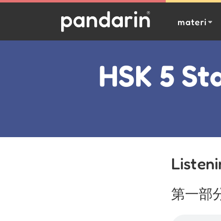
materi
HSK 5 St
Listen
第一部