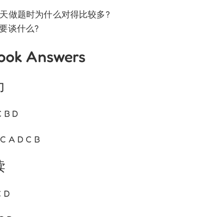
第二天做题时为什么对得比较多?
主要谈什么?
ook Answers
力
C B D
 C A D C B
读
C D