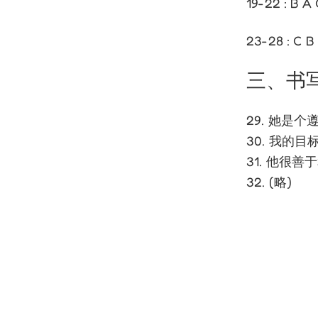
19-22 : B A
23-28 : C B
三、书
29. 她是
30. 我的
31. 他很
32. (略)