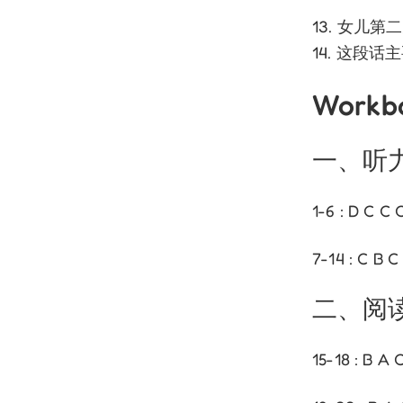
13. 女儿
14. 这段话
Workb
一、听
1-6 : D C C 
7-14 : C B C
二、阅
15-18 : B A 