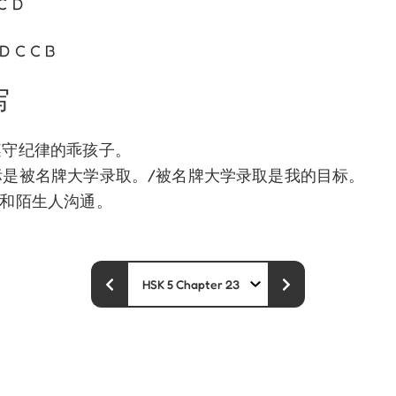
 C D
 D C C B
写
个遵守纪律的乖孩子。
目标是被名牌大学录取。/被名牌大学录取是我的目标。
善于和陌生人沟通。