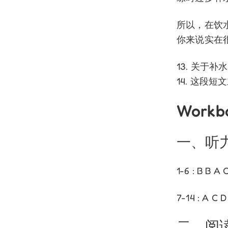
所以，在饮
你来说实在很
13. 关于
14. 这段
Workb
一、听
1-6 : B B A 
7-14 : A C D
二、阅