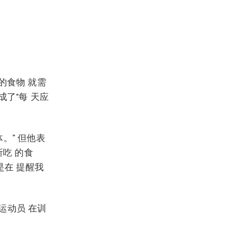
的食物 就需
了“每 天应
体。” 但他表
所吃 的食
是在 提醒我
运动员 在训