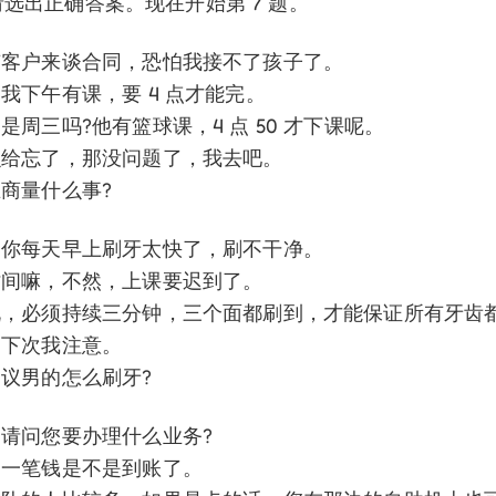
题:请选出正确答案。现在开始第 7 题。
天有客户来谈合同，恐怕我接不了孩子了。
，我下午有课，要 4 点才能完。
不是周三吗?他有篮球课，4 点 50 才下课呢。
怎么给忘了，那没问题了，我去吧。
在商量什么事?
明，你每天早上刷牙太快了，刷不干净。
赶时间嘛，不然，上课要迟到了。
生说，必须持续三分钟，三个面都刷到，才能保证所有牙齿
，下次我注意。
建议男的怎么刷牙?
，请问您要办理什么业务?
要查一笔钱是不是到账了。