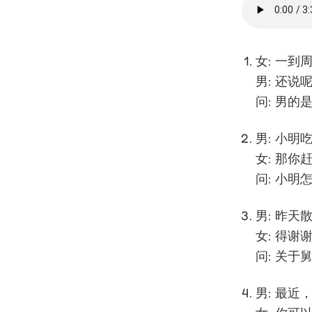
女: 一
男: 还
问: 男的
男: 小
女: 那
问: 小明
男: 昨
女: 得
问: 关于
男: 最