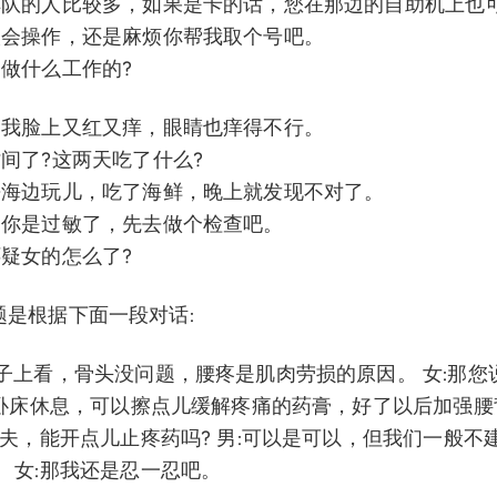
台排队的人比较多，如果是卡的话，您在那边的自助机上也
不太会操作，还是麻烦你帮我取个号吧。
是做什么工作的?
夫，我脸上又红又痒，眼睛也痒得不行。
时间了?这两天吃了什么?
天去海边玩儿，吃了海鲜，晚上就发现不对了。
怀疑你是过敏了，先去做个检查吧。
怀疑女的怎么了?
12 题是根据下面一段对话:
片子上看，骨头没问题，腰疼是肌肉劳损的原因。 女:那您
男:卧床休息，可以擦点儿缓解疼痛的药膏，好了以后加强
大夫，能开点儿止疼药吗? 男:可以是可以，但我们一般不
 女:那我还是忍一忍吧。