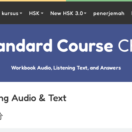
kursus
HSK
New HSK 3.0
penerjemah
andard Course
Ch
Workbook Audio, Listening Text, and Answers
ing Audio & Text
分