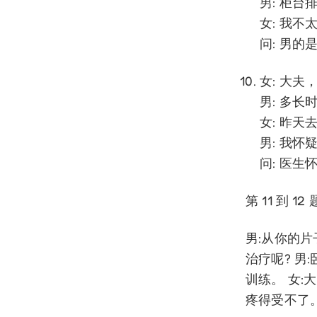
男: 柜
女: 我
问: 男的
女: 大
男: 多长
女: 昨
男: 我
问: 医生
第 11 到 
男:从你的
治疗呢? 
训练。 女:
疼得受不了。