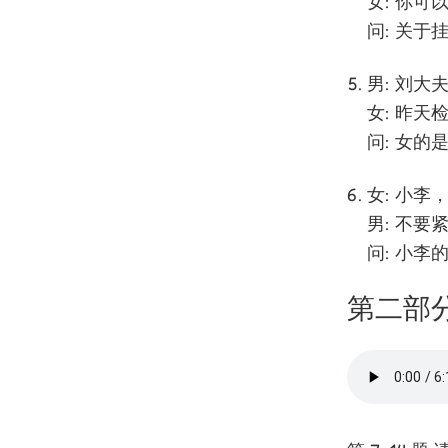
女: 你
问: 关于
男: 刘
女: 昨
问: 女的
女: 小
男: 不
问: 小李
第二部