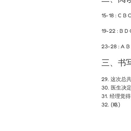
15-18 : C B 
19-22 : B D 
23-28 : A B
三、书
29. 这次
30. 医生
31. 经理
32. (略)