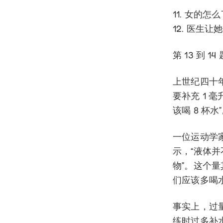
11. 女的怎么
12. 医生让
第 13 到 
上世纪四十
要补充 1 
该喝 8 杯水
一位运动学家
示，“液体并
物”。这个量
们应该多喝
事实上，过
练时过多补