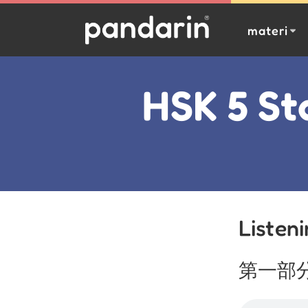
materi
HSK 5 St
Listen
第一部