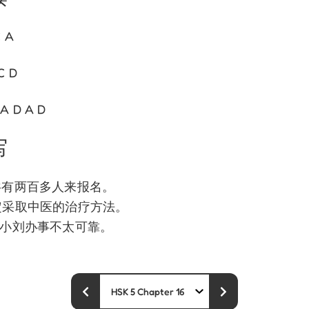
C A
C D
 A D A D
写
总共有两百多人来报名。
决定采取中医的治疗方法。
觉得小刘办事不太可靠。