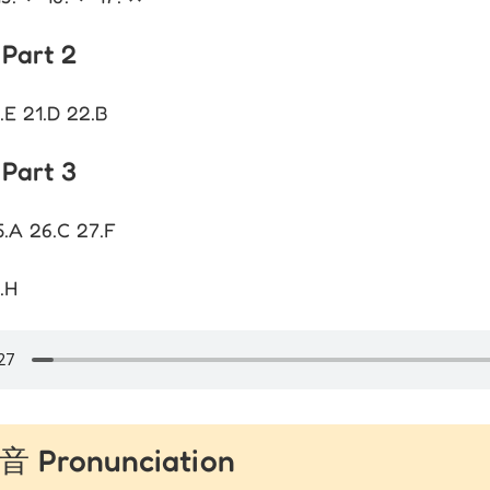
Part 2
.E 21.D 22.B
Part 3
5.A 26.C 27.F
.H
Pronunciation