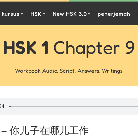
kursus
HSK
New HSK 3.0
penerjemah
HSK 1
Chapter 9
Workbook Audio, Script, Answers, Writings
课 – 你儿子在哪儿工作