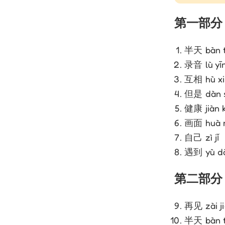
第一部分
半天 bàn t
录音 lù yī
互相 hù xi
但是 dàn s
健康 jiàn 
画面 huà 
自己 zì jǐ
遇到 yù d
第二部分
再见 zài ji
半天 bàn t