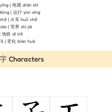
yǐng | 电视 diàn shì
òng | 运行 yùn xíng
hě | 火车 huǒ chē
iào | 世界 shì jiè
 | 地铁 dì tiě
ǎ | 变化 biàn huà
 Characters