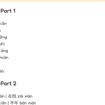
Part 1
iān
n
āng
hì
kāng
miàn
ào
Part 2
àn | 在线 zài xiàn
iān | 半年 bàn nián