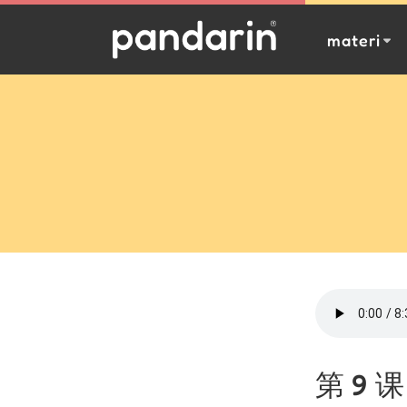
materi
第 9 