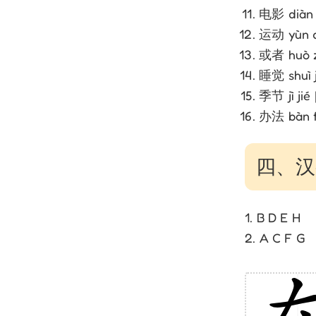
电影 diàn 
运动 yùn d
或者 huò z
睡觉 shuì j
季节 jì jié
办法 bàn f
四、汉字
1. B D E H
2. A C F G