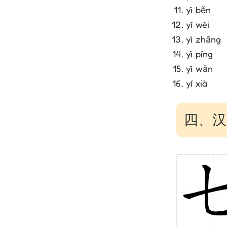
yì běn
yí wèi
yì zhāng
yì píng
yì wǎn
yí xià
四、汉字