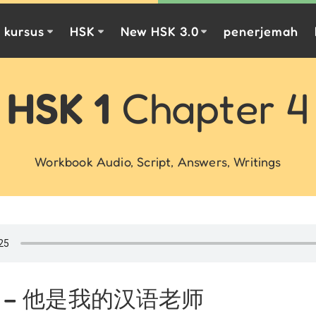
kursus
HSK
New HSK 3.0
penerjemah
HSK 1
Chapter 4
Workbook Audio, Script, Answers, Writings
课 – 他是我的汉语老师