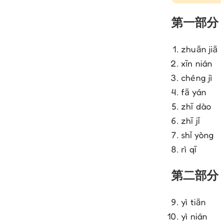
第一部分
zhuān jiā
xīn nián
chéng jì
fā yán
zhī dào
zhī jǐ
shǐ yòng
rì qī
第二部分
yì tiān
yì nián