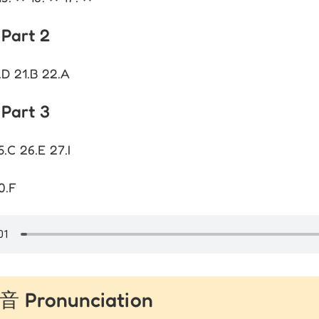
Part 2
.D 21.B 22.A
Part 3
5.C 26.E 27.I
0.F
Pronunciation