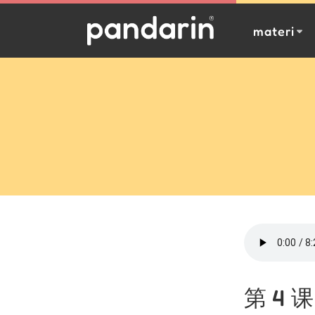
materi
第 4 